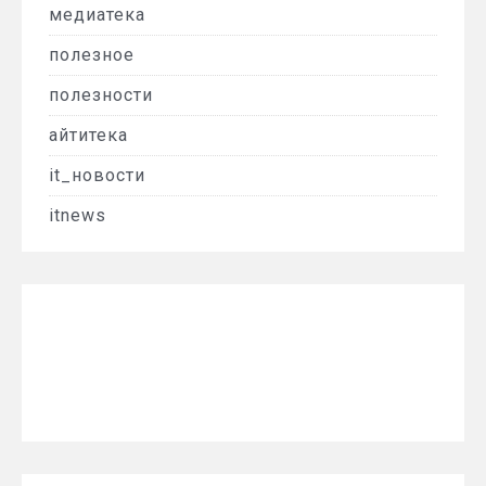
медиатека
полезное
полезности
айтитека
it_новости
itnews