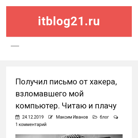
itblog21.ru
Получил письмо от хакера,
взломавшего мой
компьютер. Читаю и плачу
24.12.2019
Максим Иванов
блог
к
1 комментарий
записи
Получил