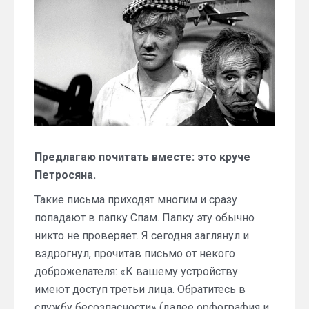
письмо
от
хакера,
взломавшего
мой
компьютер.
Читаю
и
плачу
Предлагаю почитать вместе: это круче
Петросяна.
Такие письма приходят многим и сразу
попадают в папку Спам. Папку эту обычно
никто не проверяет. Я сегодня заглянул и
вздрогнул, прочитав письмо от некого
доброжелателя: «К вашему устройству
имеют доступ третьи лица. Обратитесь в
службу бесозпасности» (далее орфография и