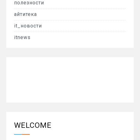
полезности
айтитека
it_новости
itnews
WELCOME