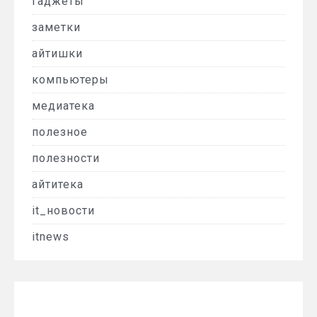
гаджеты
заметки
айтишки
компьютеры
медиатека
полезное
полезности
айтитека
it_новости
itnews