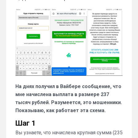
Показываю
схему
стандартной
разводки
по
начислению
вознаграждения
На днях получил в Вайбере сообщение, что
мне начислена выплата в размере 237
тысяч рублей. Разумеется, это мошенники.
Показываю, как работает эта схема.
Шаг 1
Вы узнаете, что начислена крупная сумма (235