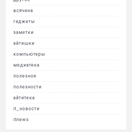
всячина
гаджеты
заметки
айтишки
компьютеры
медиатека
полезное
полезности
айтитека
it_новости
itnews