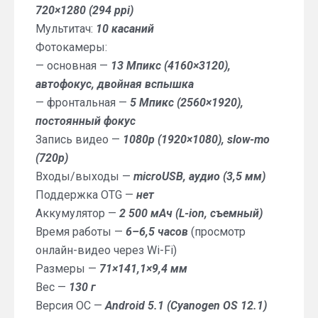
720×1280 (294 ppi)
Мультитач:
10 касаний
Фотокамеры:
— основная —
13 Мпикс (4160×3120),
автофокус, двойная вспышка
— фронтальная —
5 Мпикс (2560×1920),
постоянный фокус
Запись видео —
1080p (1920×1080), slow-mo
(720p)
Входы/выходы —
microUSB, аудио (3,5 мм)
Поддержка OTG —
нет
Аккумулятор —
2 500 мАч (L-ion, съемный)
Время работы —
6–6,5 часов
(просмотр
онлайн-видео через Wi-Fi)
Размеры —
71×141,1×9,4 мм
Вес —
130 г
Версия ОС —
Android 5.1 (Cyanogen OS 12.1)