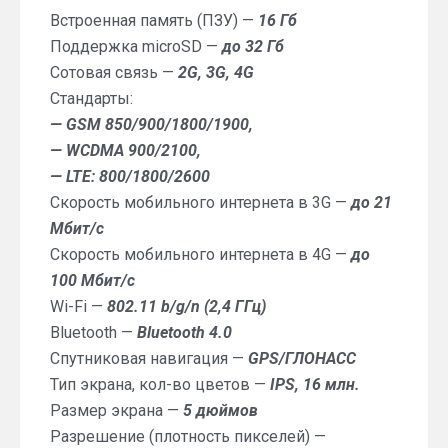
Встроенная память (ПЗУ) —
16 Гб
Поддержка microSD —
до 32 Гб
Сотовая связь —
2G, 3G, 4G
Стандарты:
— GSM 850/900/1800/1900,
— WCDMA 900/2100,
— LTE: 800/1800/2600
Скорость мобильного интернета в 3G —
до 21
Мбит/с
Скорость мобильного интернета в 4G —
до
100 Мбит/с
Wi-Fi —
802.11 b/g/n (2,4 ГГц)
Bluetooth —
Bluetooth 4.0
Спутниковая навигация —
GPS/ГЛОНАСС
Тип экрана, кол-во цветов —
IPS, 16 млн.
Размер экрана —
5 дюймов
Разрешение (плотность пикселей) —