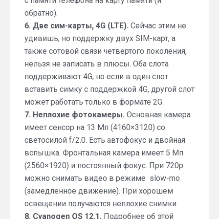
с памяти телефона на карту памяти (и
обратно).
6. Две сим-карты, 4G (LTE).
Сейчас этим не
удивишь, но поддержку двух SIM-карт, а
также сотовой связи четвертого поколения,
нельзя не записать в плюсы. Оба слота
поддерживают 4G, но если в один слот
вставить симку с поддержкой 4G, другой слот
может работать только в формате 2G.
7. Неплохие фотокамеры.
Основная камера
имеет сенсор на 13 Мп (4160×3120) со
светосилой f/2.0. Есть автофокус и двойная
вспышка. Фронтальная камера имеет 5 Мп
(2560×1920) и постоянный фокус. При 720p
можно снимать видео в режиме slow-mo
(замедленное движение). При хорошем
освещении получаются неплохие снимки.
8. Cyanogen OS 12.1.
Подробнее об этой