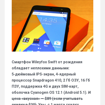
минусы
и
характеристики
смартфона
Wileyfox
Swift
Смартфон Wileyfox Swift от рождения
обладает неплохими данными:
5‑дюймовый IPS-экран, 4-ядерный
процессор Snapdragon 410, 2 Гб ОЗУ, 16 Гб
ПЗУ, поддержка 4G и двух SIM-карт,
оболочка Cyanogen OS 12.1 (Android 5.1).
И
цена «вкусная» — $89 (если учитывать
скидку в $20).
Увы, с 1 марта скидку