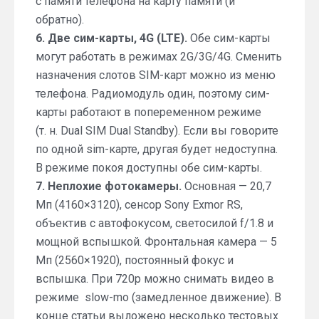
с памяти телефона на карту памяти (и
обратно).
6. Две сим-карты, 4G (LTE).
Обе сим-карты
могут работать в режимах 2G/3G/4G. Сменить
назначения слотов SIM-карт можно из меню
телефона. Радиомодуль один, поэтому сим-
карты работают в попеременном режиме
(т. н. Dual SIM Dual Standby). Если вы говорите
по одной sim-карте, другая будет недоступна.
В режиме покоя доступны обе сим-карты.
7. Неплохие фотокамеры.
Основная — 20,7
Мп (4160×3120), сенсор Sony Exmor RS,
объектив с автофокусом, светосилой f/1.8 и
мощной вспышкой. Фронтальная камера — 5
Мп (2560×1920), постоянный фокус и
вспышка. При 720p можно снимать видео в
режиме slow-mo (замедленное движение). В
конце статьи выложено несколько тестовых