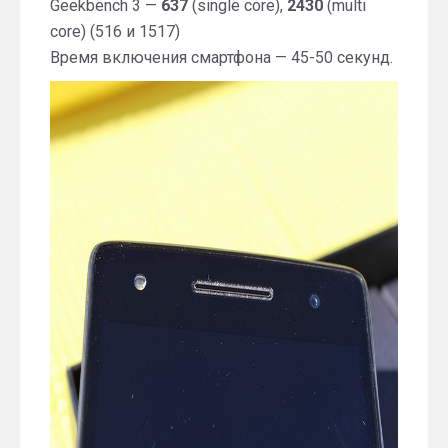
Geekbench 3 —
637
(single core),
2430
(multi
core) (516 и 1517)
Время включения смартфона — 45-50 секунд.