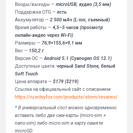
Входы/выходы —
microUSB, аудио (3,5 мм)
Поддержка OTG —
есть
Аккумулятор —
2 500 мАч (L-ion, съемный)
Время работы —
4,5–5 часов (просмотр
онлайн-видео через Wi-Fi)
Размеры —
76,9×155,6×9,1 мм
Вес —
150,2 г
Версия ОС —
Android 5.1 (Cyanogen OS 12.1)
Доступные цвета:
черный Sand Stone, белый
Soft Touch
Цена аппарата —
$179 ($219)
Ссылка на официальный сайт с описанием:
https://ru.wileyfox.com/products/storm/reviews/
* В универсальный слот можно одновременно
вставить либо две сим-карты (micro-sim +
nano-sim) либо micro-sim и карту памяти
microSD.