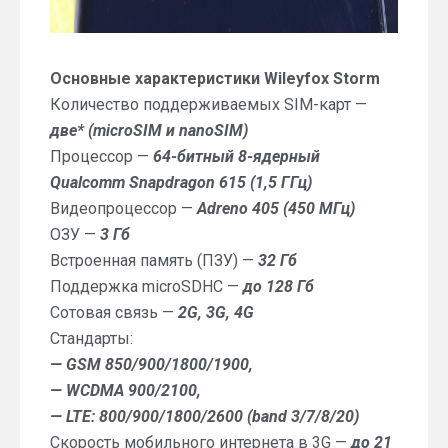
Основные характеристики Wileyfox Storm
Количество поддерживаемых SIM-карт —
две* (microSIM и nanoSIM)
Процессор —
64-битный 8-ядерный
Qualcomm Snapdragon 615 (1,5 ГГц)
Видеопроцессор —
Adreno 405 (450 МГц)
ОЗУ —
3 Гб
Встроенная память (ПЗУ) —
32 Гб
Поддержка microSDHC —
до 128 Гб
Сотовая связь —
2G, 3G, 4G
Стандарты:
— GSM 850/900/1800/1900,
— WCDMA 900/2100,
— LTE: 800/900/1800/2600 (band 3/7/8/20)
Скорость мобильного интернета в 3G —
до 21