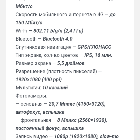
Мбит/с
Скорость мобильного интернета в 4G —
до
150 Мбит/с
Wi-Fi —
802.11 b/g/n (2,4 ГГц)
Bluetooth —
Bluetooth 4.0
Спутниковая навигация —
GPS/ГЛОНАСС
Тип экрана, кол-во цветов —
IPS, 16 млн.
Размер экрана —
5,5 дюймов
Разрешение (плотность пикселей) —
1920×1080 (400 ppi)
Мультитач:
10 касаний
Фотокамеры:
— основная —
20,7 Мпикс (4160×3120),
автофокус, вспышка
— фронтальная —
8 Мпикс (2560×1920),
постоянный фокус, вспышка
Запись видео —
1080p (1920×1080), slow-mo