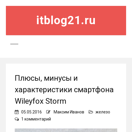
itblog21.ru
Плюсы, минусы и
характеристики смартфона
Wileyfox Storm
05.05.2016
Максим Иванов
железо
к
1 комментарий
записи
Плюсы,