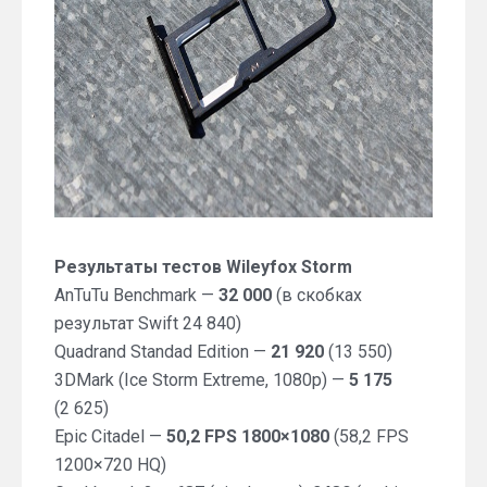
Результаты тестов Wileyfox Storm
AnTuTu Benchmark —
32 000
(в скобках
результат Swift 24 840)
Quadrand Standad Edition —
21 920
(13 550)
3DMark (Ice Storm Extreme, 1080p) —
5 175
(2 625)
Epic Citadel —
50,2 FPS 1800×1080
(58,2 FPS
1200×720 HQ)