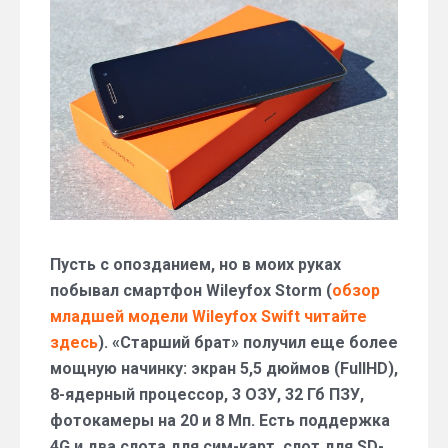
минусы
и
характеристики
смартфона
Wileyfox
Storm
Пусть с опозданием, но в моих руках
побывал смартфон Wileyfox Storm (
обзор
младшей модели Wileyfox Swift читайте
здесь
). «Старший брат» получил еще более
мощную начинку: экран 5,5 дюймов (FullHD),
8-ядерный процессор, 3 ОЗУ, 32 Гб ПЗУ,
фотокамеры на 20 и 8 Мп. Есть поддержка
4G и два слота для сим-карт, слот для SD-