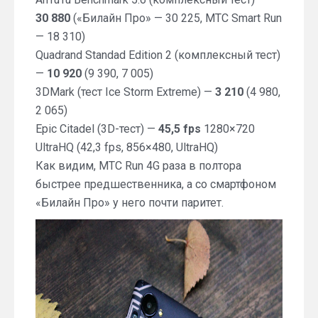
30 880
(«Билайн Про» — 30 225, МТС Smart Run
— 18 310)
Quadrand Standad Edition 2 (комплексный тест)
—
10 920
(9 390, 7 005)
3DMark (тест Ice Storm Extreme) —
3 210
(4 980,
2 065)
Epic Citadel (3D-тест) —
45,5 fps
1280×720
UltraHQ (42,3 fps, 856×480, UltraHQ)
Как видим, МТС Run 4G раза в полтора
быстрее предшественника, а со смартфоном
«Билайн Про» у него почти паритет.