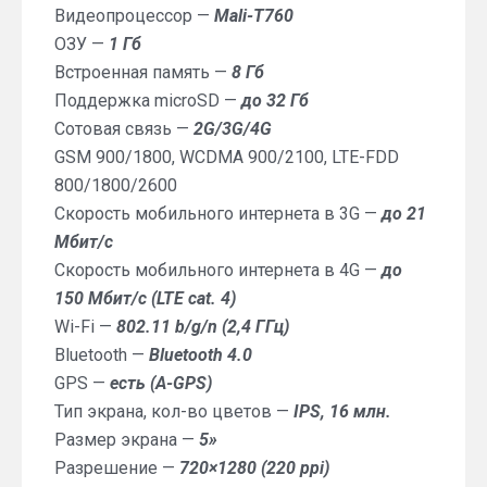
Видеопроцессор —
Mali-T760
ОЗУ —
1 Гб
Встроенная память —
8 Гб
Поддержка microSD —
до 32 Гб
Сотовая связь —
2G/3G/4G
GSM 900/1800, WCDMA 900/2100, LTE-FDD
800/1800/2600
Скорость мобильного интернета в 3G —
до 21
Мбит/с
Скорость мобильного интернета в 4G —
до
150 Мбит/с (LTE cat. 4)
Wi-Fi —
802.11 b/g/n (2,4 ГГц)
Bluetooth —
Bluetooth 4.0
GPS —
есть (A-GPS)
Тип экрана, кол-во цветов —
IPS, 16 млн.
Размер экрана —
5»
Разрешение —
720×1280 (220 ppi)