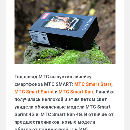
минусы
и
характеристики
смартфона
МТС
Smart
Run
4G
Год назад МТС выпустил линейку
смартфонов МТС SMART:
МТС Smart Start
,
МТС Smart Sprint
и
МТС Smart Run
. Линейка
получилась неплохой и этим летом свет
увидели обновленные модели МТС Smart
Sprint 4G и МТС Smart Run 4G. В отличие от
предшественников, новые модели
обладают поддержкой LTE (4G).