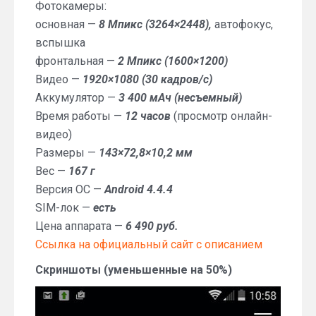
Фотокамеры:
основная —
8 Мпикс (3264×2448),
автофокус,
вспышка
фронтальная —
2 Мпикс (1600×1200)
Видео —
1920×1080 (30 кадров/с)
Аккумулятор —
3 400 мАч (несъемный)
Время работы —
12 часов
(просмотр онлайн-
видео)
Размеры —
143×72,8×10,2 мм
Вес —
167 г
Версия ОС —
Android 4.4.4
SIM-лок —
есть
Цена аппарата —
6 490 руб.
Ссылка на официальный сайт с описанием
Скриншоты (уменьшенные на 50%)