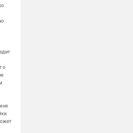
ко
лю
ходит
т о
ие
м
меня
йки.
может