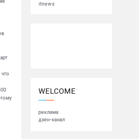
ие
itnews
ов
арт
 что
400
WELCOME
отому
реклама
дзен-канал