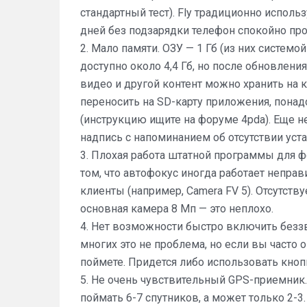
стандартный тест). Fly традиционно испол
дней без подзарядки телефон спокойно прор
2. Мало памяти. ОЗУ — 1 Гб (из них системо
доступно около 4,4 Гб, но после обновлени
видео и другой контент можно хранить на к
переносить на SD-карту приложения, пона
(инструкцию ищите на форуме 4pda). Еще н
надпись с напоминанием об отсутствии уст
3. Плохая работа штатной программы для фо
том, что автофокус иногда работает непра
клиенты (например, Camera FV 5). Отсутст
основная камера 8 Мп — это неплохо.
4. Нет возможности быстро включить без
многих это не проблема, но если вы часто 
поймете. Придется либо использовать кноп
5. Не очень чувствительный GPS-приемник.
поймать 6-7 спутников, а может только 2-3