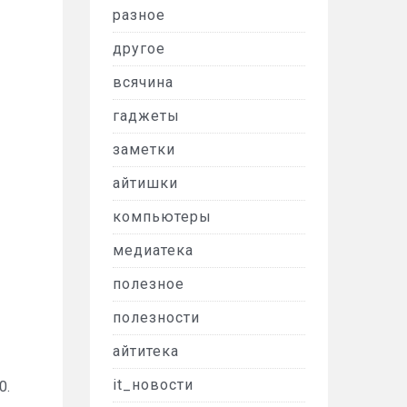
разное
другое
всячина
гаджеты
заметки
айтишки
компьютеры
медиатека
полезное
полезности
айтитека
it_новости
0.