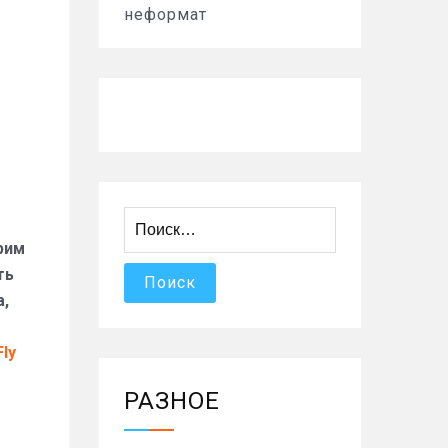
неформат
Найти:
рим
ть
а,
Fly
РАЗНОЕ