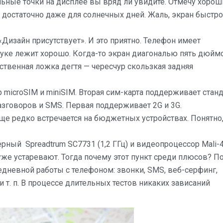
ельные точки на дисплее вы вряд ли увидите. Отмечу хорош
и достаточно даже для солнечных дней. Жаль, экран быстро
 «Дизайн присутствует». И это приятно. Телефон имеет
 руке лежит хорошо. Когда-то экран диагональю пять дюйм
нственная ложка дегтя — чересчур скользкая задняя
 microSIM и miniSIM. Вторая сим-карта поддерживает станд
азговоров и SMS. Первая поддерживает 2G и 3G.
 еще редко встречается на бюджетных устройствах. Понятно,
ерный Spreadtrum SC7731 (1,2 ГГц) и видеопроцессор Mali-
же устаревают. Тогда почему этот пункт среди плюсов? П
седневной работы с телефоном: звонки, SMS, веб-серфинг,
и т. п. В процессе длительных тестов никаких зависаний