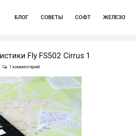
БЛОГ
СОВЕТЫ
СОФТ
ЖЕЛЕЗО
стики Fly FS502 Cirrus 1
к
1 комментарий
записи
Плюсы,
минусы
и
характеристики
Fly
FS502
Cirrus
1