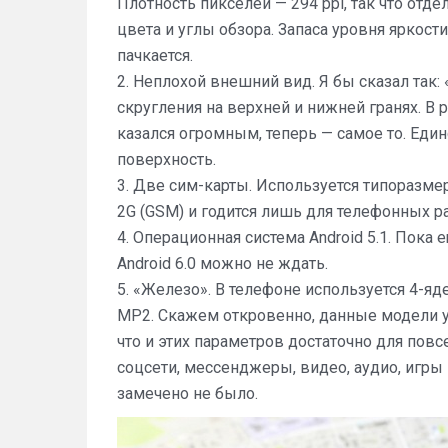
Плотность пикселей — 294 ppi, так что отд
цвета и углы обзора. Запаса уровня яркост
пачкается.
2. Неплохой внешний вид. Я бы сказал так:
скругления на верхней и нижней гранях. В
казался огромным, теперь — самое то. Еди
поверхность.
3. Две сим-карты. Используется типоразмер
2G (GSM) и годится лишь для телефонных р
4. Операционная система Android 5.1. Пока
Android 6.0 можно не ждать.
5. «Железо». В телефоне используется 4-яд
MP2. Скажем откровенно, данные модели у
что и этих параметров достаточно для пов
соцсети, мессенджеры, видео, аудио, игры 
замечено не было.