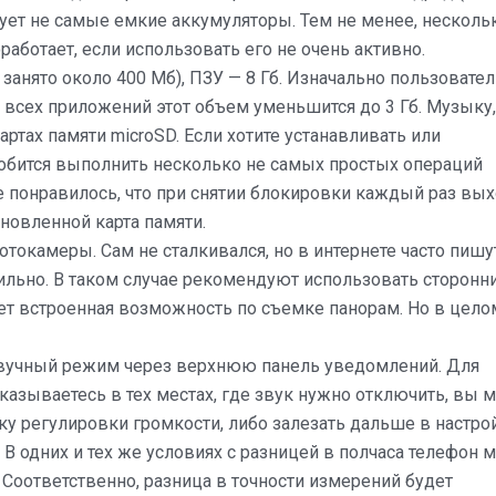
ьзует не самые емкие аккумуляторы. Тем не менее, несколь
аботает, если использовать его не очень активно.
й занято около 400 Мб), ПЗУ — 8 Гб. Изначально пользовате
я всех приложений этот объем уменьшится до 3 Гб. Музыку,
артах памяти microSD. Если хотите устанавливать или
добится выполнить несколько не самых простых операций
е понравилось, что при снятии блокировки каждый раз вы
ановленной карта памяти.
токамеры. Сам не сталкивался, но в интернете часто пишу
вильно. В таком случае рекомендуют использовать сторонн
вует встроенная возможность по съемке панорам. Но в цело
звучный режим через верхнюю панель уведомлений. Для
оказываетесь в тех местах, где звук нужно отключить, вы 
ку регулировки громкости, либо залезать дальше в настро
 В одних и тех же условиях с разницей в полчаса телефон 
. Соответственно, разница в точности измерений будет