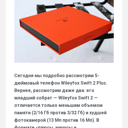
и
минусы
смартфона
Wileyfox
Swift
2
Plus
Сегодня мы подробно рассмотрим 5-
дюймовый телефон Wileyfox Swift 2 Plus.
Вернее, рассмотрим даже два: его
младший собрат — Wileyfox Swift 2 —
отличается только меньшим объемом
памяти (2/16 Гб против 3/32 Гб) и худшей
фотокамерой (13 Мп против 16 Мп). В
формате «плюсы, минусы и