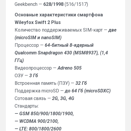
Geekbench —
628/1998
(516/1517)
Основные характеристики смартфона
Wileyfox Swift 2 Plus
Количество поддерживаемых SIM-карт —
две
(microSIM и nanoSIM)
Процессор —
64-битный 8-ядерный
Qualcomm Snapdragon 430 (MSM8937), (1,4
ГГц)
Видеопроцессор —
Adreno 505
ОЗУ —
3 Гб
Встроенная память (ПЗУ) —
32 Гб
Поддержка microSD —
до 64 Гб (microSDXC)
Сотовая связь —
2G, 3G, 4G
Стандарты:
— GSM 850/900/1800/1900,
— WCDMA 900/2100,
— LTE: 800/1800/2600