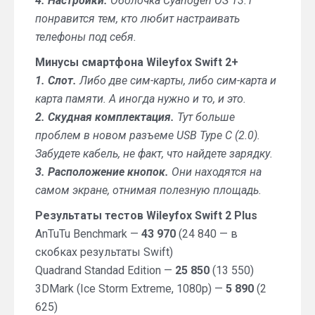
4. Настройки.
Оболочка Cyanogen OS 13.1
понравится тем, кто любит настраивать
телефоны под себя.
Минусы смартфона Wileyfox Swift 2+
1. Слот.
Либо две сим-карты, либо сим-карта и
карта памяти. А иногда нужно и то, и это.
2. Скудная комплектация.
Тут больше
проблем в новом разъеме USB Type С (2.0).
Забудете кабель, не факт, что найдете зарядку.
3. Расположение кнопок.
Они находятся на
самом экране, отнимая полезную площадь.
Результаты тестов Wileyfox Swift 2 Plus
AnTuTu Benchmark —
43 970
(24 840 — в
скобках результаты Swift)
Quadrand Standad Edition —
25 850
(13 550)
3DMark (Ice Storm Extreme, 1080p) —
5 890
(2
625)