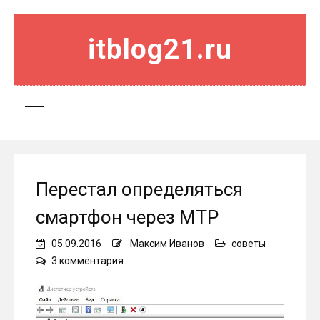
itblog21.ru
Перестал определяться
смартфон через MTP
05.09.2016
Максим Иванов
советы
к
3 комментария
записи
Перестал
определяться
смартфон