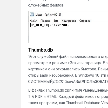
служебных файлов.
Thumbs.db
Этот служебный файл использовался в ста
просмотре в режиме «Эскизы страниц». Бл
картинкам они открывались быстрее. Рань
открывали изображения. В Windows 10 эти 
СИСТЕМНЫЙ
ДИСК\Users\ИМЯ
ПОЛЬЗОВАТЕЛ
В файлах Thumbs.db хрпнчтмч уменьшенные
TIF, PDF и HTML. Каждый файл имеет опр
таких программ, как Thumbnail Database Vi