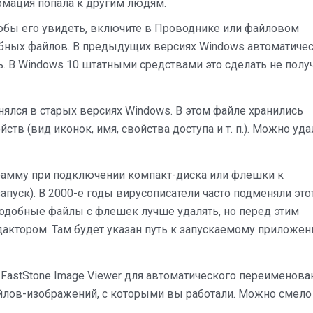
ормация попала к другим людям.
обы его увидеть, включите в Проводнике или файловом
ных файлов. В предыдущих версиях Windows автоматиче
 В Windows 10 штатными средствами это сделать не получ
ялся в старых версиях Windows. В этом файле хранились
тв (вид иконок, имя, свойства доступа и т. п.). Можно уда
грамму при подключении компакт-диска или флешки к
пуск). В 2000-е годы вирусописатели часто подменяли это
Подобные файлы с флешек лучше удалять, но перед этим
актором. Там будет указан путь к запускаемому приложен
FastStone Image Viewer для автоматического переименова
айлов-изображений, с которыми вы работали. Можно смело