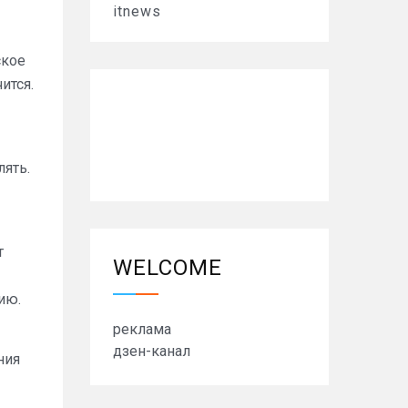
itnews
ское
ится.
лять.
т
WELCOME
ию.
реклама
дзен-канал
ния