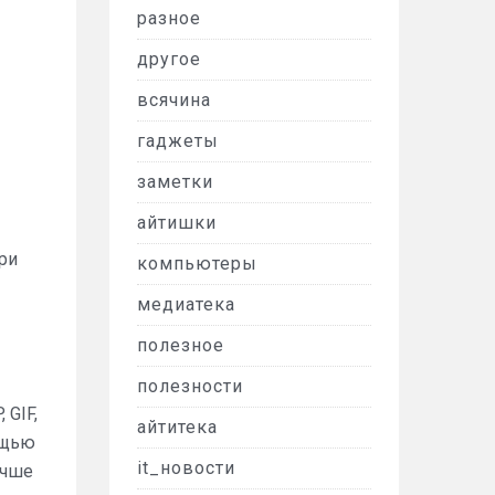
разное
другое
всячина
гаджеты
заметки
айтишки
ри
компьютеры
медиатека
полезное
полезности
 GIF,
айтитека
ощью
it_новости
учше