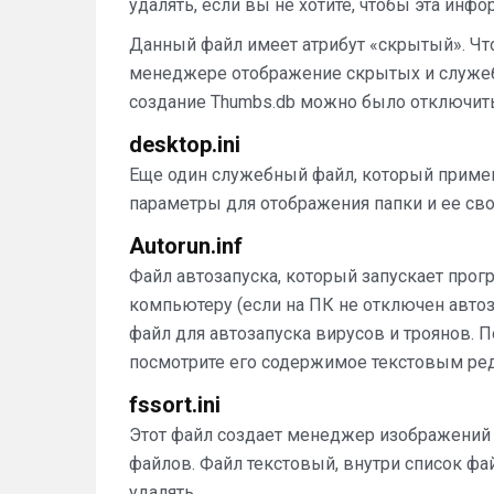
удалять, если вы не хотите, чтобы эта инф
Данный файл имеет атрибут «скрытый». Чт
менеджере отображение скрытых и служеб
создание Thumbs.db можно было отключить.
desktop.ini
Еще один служебный файл, который примен
параметры для отображения папки и ее свойс
Autorun.inf
Файл автозапуска, который запускает про
компьютеру (если на ПК не отключен автоза
файл для автозапуска вирусов и троянов. 
посмотрите его содержимое текстовым ред
fssort.ini
Этот файл создает менеджер изображений 
файлов. Файл текстовый, внутри список ф
удалять.