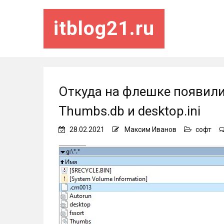
itblog21.ru
Откуда на флешке появил
Thumbs.db и desktop.ini
28.02.2021
Максим Иванов
софт