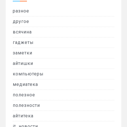
разное
другое
всячина
гаджеты
заметки
айтишки
компьютеры
медиатека
полезное
полезности
айтитека
it_новости