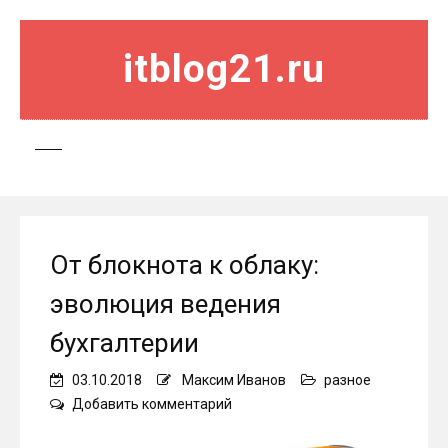
itblog21.ru
От блокнота к облаку:
эволюция ведения
бухгалтерии
03.10.2018
Максим Иванов
разное
on
Добавить комментарий
От
блокнота