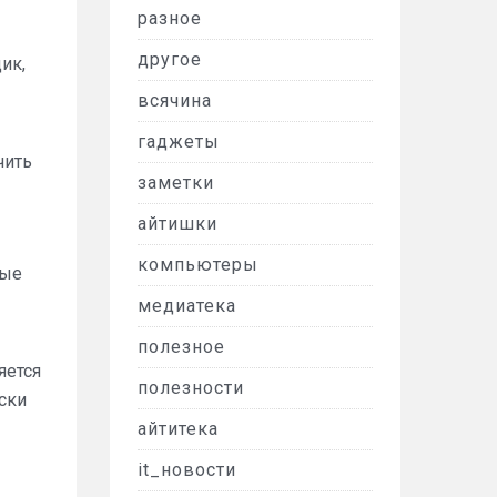
разное
другое
ик,
всячина
гаджеты
чить
заметки
айтишки
компьютеры
ные
медиатека
полезное
яется
полезности
ски
айтитека
it_новости