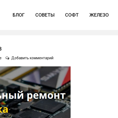
БЛОГ
СОВЕТЫ
СОФТ
ЖЕЛЕЗО
в
on
е
Добавить комментарий
Основы
ремонта
ноутбуков