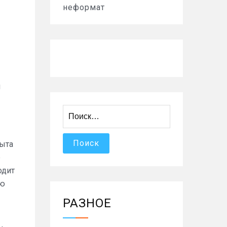
неформат
я
Найти:
пыта
е
одит
ую
РАЗНОЕ