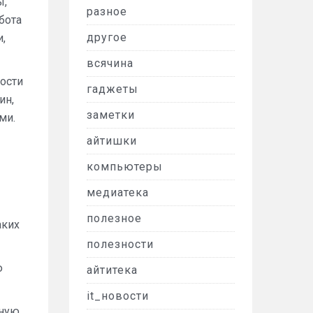
ы,
разное
бота
другое
,
всячина
ности
гаджеты
ин,
заметки
ми.
айтишки
компьютеры
медиатека
полезное
аких
полезности
ю
айтитека
it_новости
нную