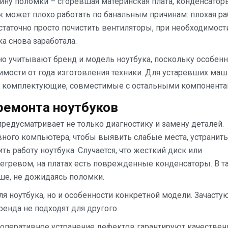
ну поломки – сгоревшая материнская плата, конденсатор
к может плохо работать по банальным причинам: плохая ра
статочно просто почистить вентиляторы, при необходимости
ка снова заработала.
но учитывают бренд и модель ноутбука, поскольку особен
имости от года изготовления техники. Для устаревших маш
я комплектующие, совместимые с остальными компонента
ремонта ноутбуков
редусматривает не только диагностику и замену деталей.
вного компьютера, чтобы выявить слабые места, устранить
ь работу ноутбука. Случается, что жесткий диск или
егревом, на платах есть поврежденные конденсаторы. В т
ше, не дожидаясь поломки.
я ноутбука, но и особенности конкретной модели. Зачасту
енда не подходят для другого.
 оперативное устранение дефектов гарантируют качестве