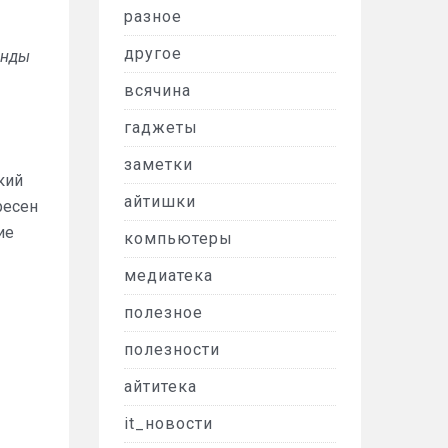
разное
другое
анды
всячина
гаджеты
заметки
кий
айтишки
ресен
ие
компьютеры
медиатека
полезное
полезности
айтитека
it_новости