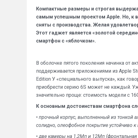
Компактные размеры и строгая выдержан
самым успешным проектом Apple. Но, к 
сняты с производства. Желая удовлетвор
Этот гаджет является «золотой середино
смартфон с «яблочком».
В оболочке пятого поколения начинка от ак
поддерживается приложениями из Apple Stor
Edition У «специального выпуска», как го
приобрести серию 6S может не каждый. Уж
значительно проще: стоимость модели с 16
К основным достоинствам смартфона сл
• прочный корпус, выполненный из тонкой а
солидно, олеофобное покрытие устойчиво к
• две камеры на 1,2Мп и 12Мп (фронтальная