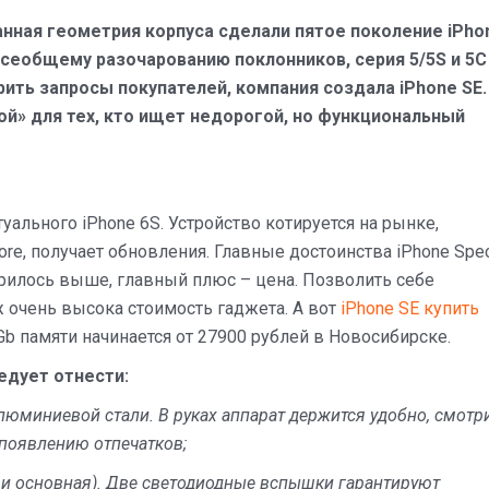
ная геометрия корпуса сделали пятое поколение iPho
всеобщему разочарованию поклонников, серия 5/5S и 5С
ить запросы покупателей, компания создала iPhone SE.
й» для тех, кто ищет недорогой, но функциональный
туального iPhone 6S. Устройство котируется на рынке,
e, получает обновления. Главные достоинства iPhone Spec
ворилось выше, главный плюс – цена. Позволить себе
 очень высока стоимость гаджета. А вот
iPhone SE купить
Gb памяти начинается от 27900 рублей в Новосибирске.
едует отнести:
люминиевой стали. В руках аппарат держится удобно, смотр
 появлению отпечатков;
 и основная). Две светодиодные вспышки гарантируют