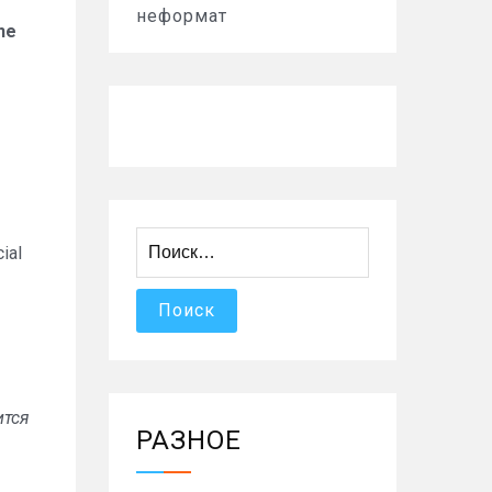
неформат
ne
Найти:
ial
ится
РАЗНОЕ