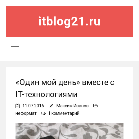
itblog21.ru
«Один мой день» вместе с
IT-технологиями
11.07.2016
Максим Иванов
к
неформат
1 комментарий
записи
«Один
мой
день»