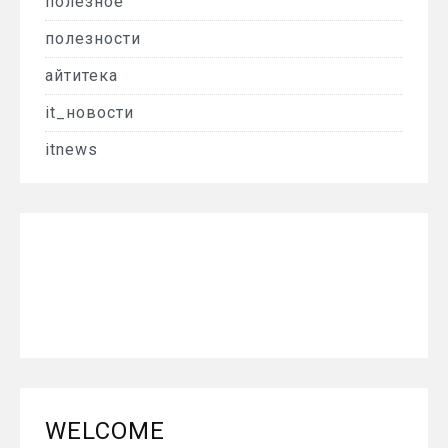
полезное
полезности
айтитека
it_новости
itnews
WELCOME