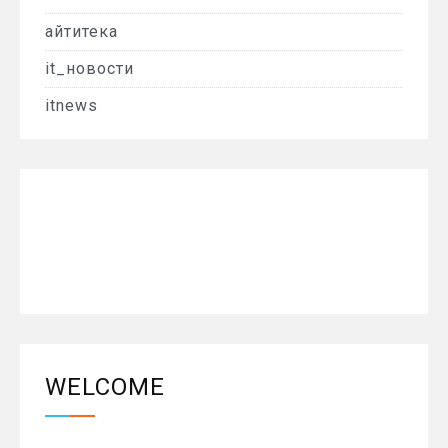
айтитека
it_новости
itnews
WELCOME