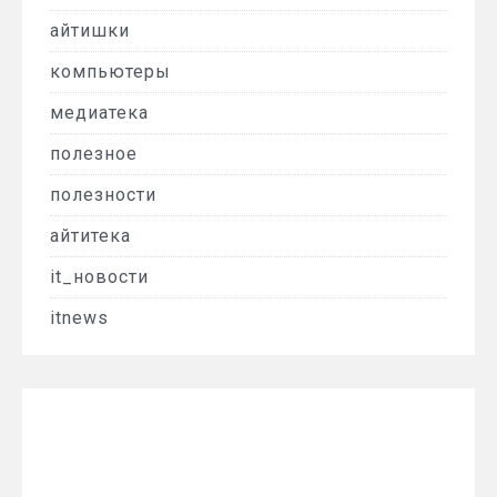
айтишки
компьютеры
медиатека
полезное
полезности
айтитека
it_новости
itnews