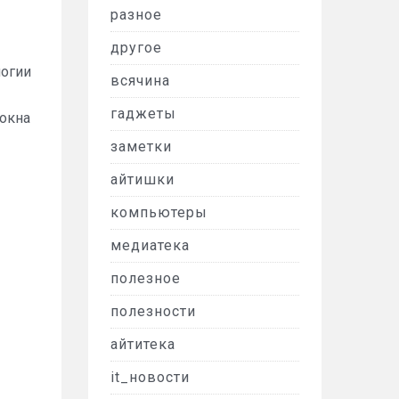
разное
другое
логии
всячина
гаджеты
окна
заметки
айтишки
компьютеры
медиатека
полезное
полезности
айтитека
it_новости