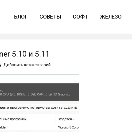
БЛОГ
СОВЕТЫ
СОФТ
ЖЕЛЕЗО
r 5.10 и 5.11
on
Добавить комментарий
Новые
возможности
CCleaner
5.10
и
5.11