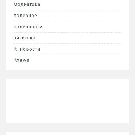
медиатека
полезное
полезности
айтитека
it_новости
itnews