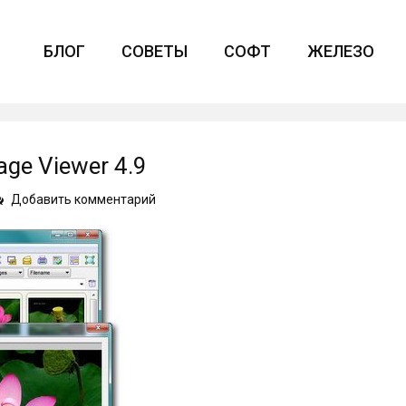
БЛОГ
СОВЕТЫ
СОФТ
ЖЕЛЕЗО
ge Viewer 4.9
on
Добавить комментарий
Новая
версия
FastStone
Image
Viewer
4.9