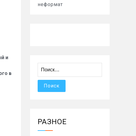
неформат
ый и
Найти:
ого в
РАЗНОЕ