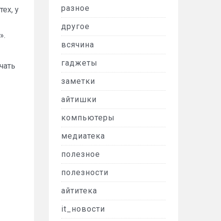
разное
ех, у
другое
».
всячина
гаджеты
чать
заметки
айтишки
компьютеры
медиатека
полезное
полезности
айтитека
it_новости