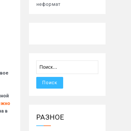
неформат
Найти:
вое
нной
ожно
на в
РАЗНОЕ