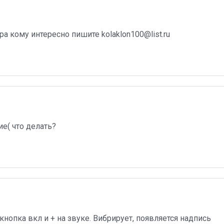
ора кому интересно пишите
kolaklon100@list.ru
е( что делать?
кнопка вкл и + на звуке. Вибрирует, появляется надпись