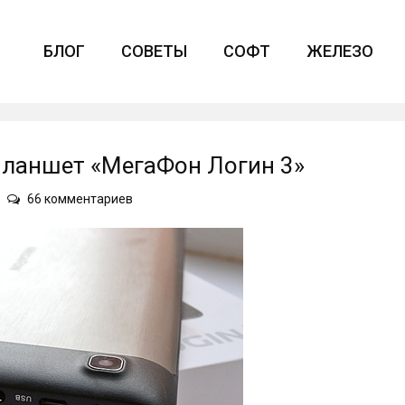
БЛОГ
СОВЕТЫ
СОФТ
ЖЕЛЕЗО
планшет «МегаФон Логин 3»
к
66 комментариев
записи
Не
торопитесь
обновлять
планшет
«МегаФон
Логин
3»