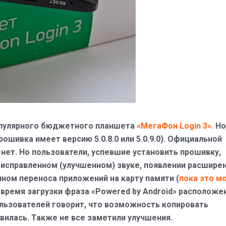
опулярного бюджетного планшета
«МегаФон Login 3».
Но
рошивка имеет версию 5.0.8.0 или 5.0.9.0). Официальной
нет. Но пользователи, успевшие установить прошивку,
 исправленном (улучшенном) звуке, появлении расшире
ном переноса приложений на карту памяти (
пока это м
о время загрузки фраза «Powered by Android» расположе
пользователей говорит, что возможность копировать
явилась. Также не все заметили улучшения.