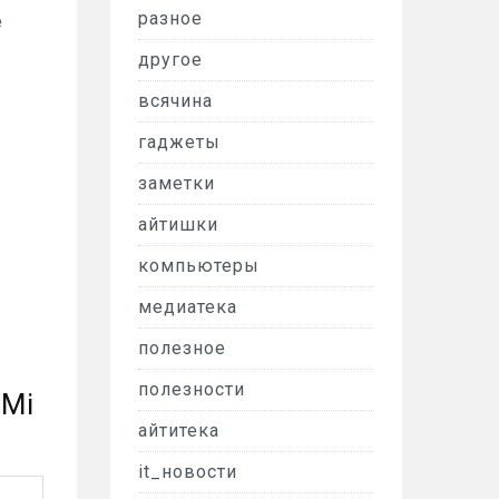
разное
е
другое
всячина
гаджеты
заметки
айтишки
компьютеры
медиатека
полезное
полезности
 Mi
айтитека
it_новости