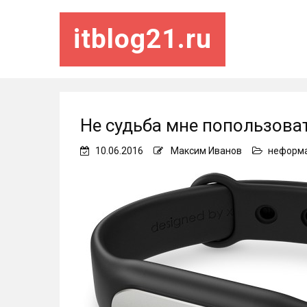
itblog21.ru
Не судьба мне попользова
10.06.2016
Максим Иванов
неформ