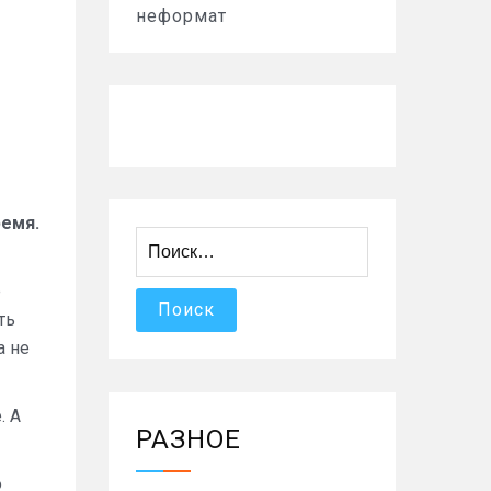
неформат
ремя.
Найти:
е
ть
а не
. А
РАЗНОЕ
ю