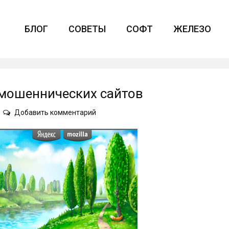
БЛОГ
СОВЕТЫ
СОФТ
ЖЕЛЕЗО
 мошеннических сайтов
on
Добавить комментарий
Не
попадайтесь
на
уловки
мошеннических
сайтов