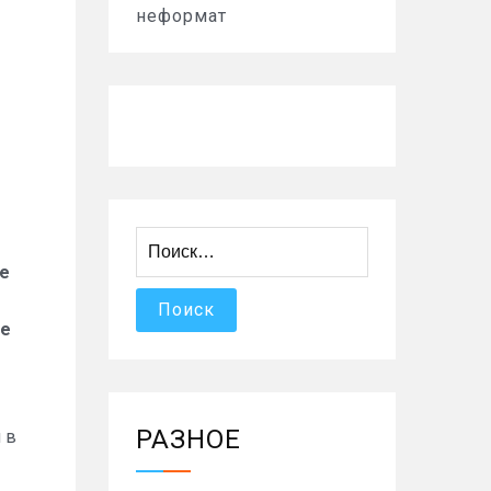
неформат
Найти:
не
те
РАЗНОЕ
 в