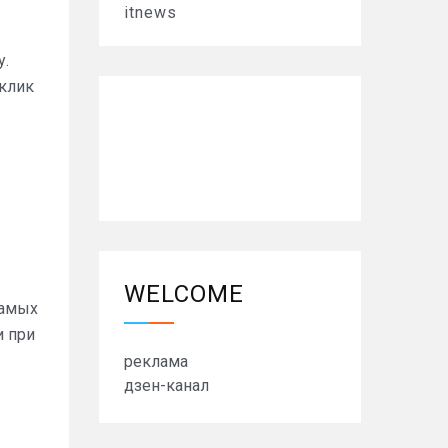
itnews
у.
тклик
WELCOME
самых
и при
реклама
дзен-канал