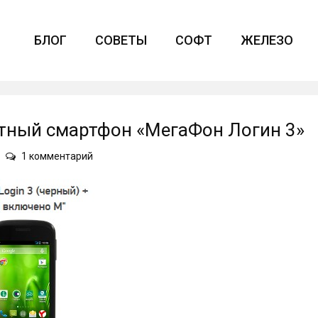
БЛОГ
СОВЕТЫ
СОФТ
ЖЕЛЕЗО
тный смартфон «МегаФон Логин 3»
к
1 комментарий
записи
На
рынке
появился
бюджетный
смартфон
«МегаФон
Логин
3»