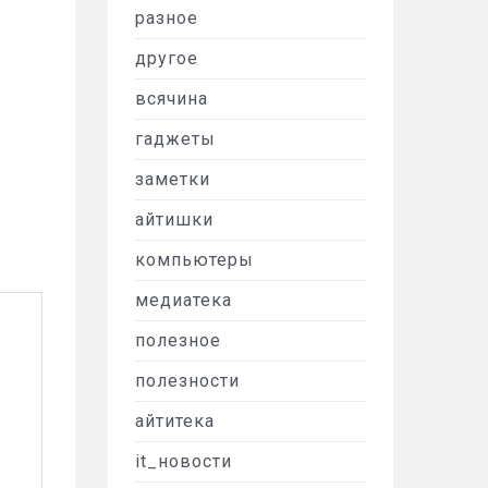
разное
другое
всячина
гаджеты
заметки
айтишки
компьютеры
медиатека
полезное
полезности
айтитека
it_новости