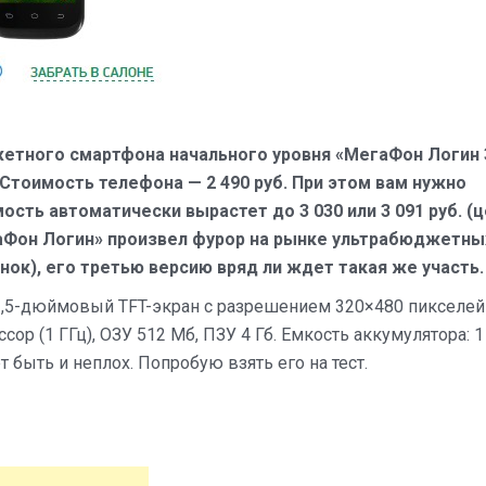
етного смартфона начального уровня «МегаФон Логин 
. Стоимость телефона — 2 490 руб. При этом вам нужно
мость автоматически вырастет до 3 030 или 3 091 руб. (
аФон Логин» произвел фурор на рынке ультрабюджетны
ок), его третью версию вряд ли ждет такая же участь.
 3,5-дюймовый TFT-экран с разрешением 320×480 пикселей
сор (1 ГГц), ОЗУ 512 Мб, ПЗУ 4 Гб. Емкость аккумулятора: 1
т быть и неплох. Попробую взять его на тест.