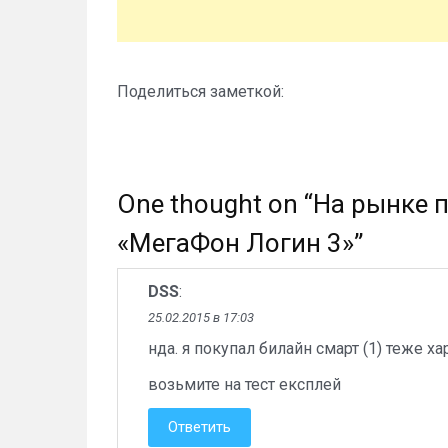
Поделиться заметкой:
One thought on “
На рынке 
«МегаФон Логин 3»
”
DSS
:
25.02.2015 в 17:03
нда. я покупал билайн смарт (1) теже х
возьмите на тест експлей
Ответить