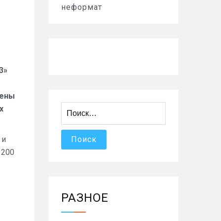
неформат
3»
цены
Найти:
х
 и
 200
РАЗНОЕ