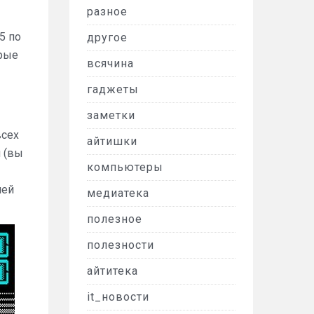
разное
5 по
другое
орые
всячина
гаджеты
заметки
всех
айтишки
я (вы
компьютеры
ней
медиатека
полезное
полезности
айтитека
it_новости