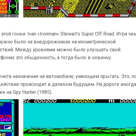
той гонки: Ivan «Ironman» Stewart’s Super Off Road. Игра че
я нужно было на внедорожниках на изометрической
ятствий. Между уровнями можно было улучшать свой
фонах это обыденность, а тогда было в новинку.
ункта назначения на автомобиле, умеющем прыгать. Это, п
 Действие происходит в далеком будущем. На дороге иногд
 на Spy Hunter (1985).