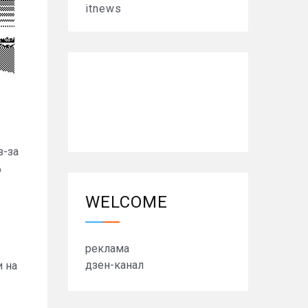
itnews
з-за
о
WELCOME
реклама
дзен-канал
и на