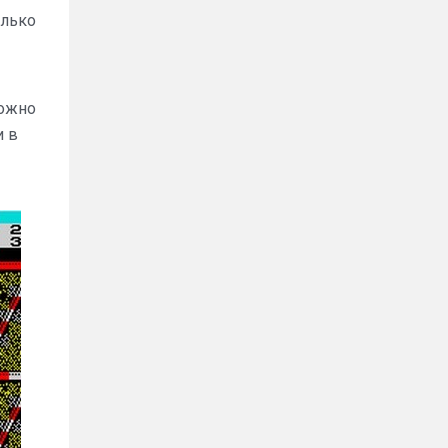
олько
можно
и в