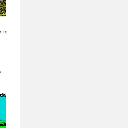
м-то
о
а