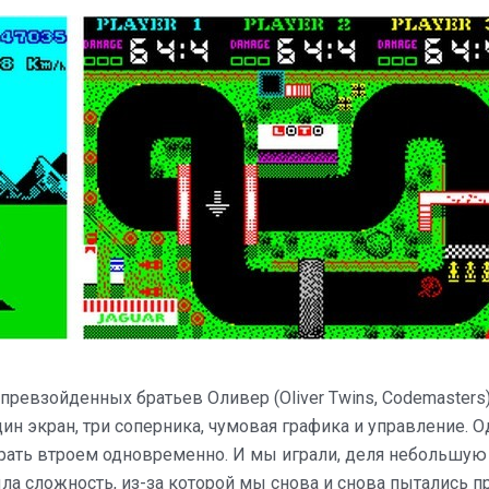
епревзойденных братьев Оливер (Oliver Twins, Codemasters)
Один экран, три соперника, чумовая графика и управление. О
грать втроем одновременно. И мы играли, деля небольшую
ла сложность, из-за которой мы снова и снова пытались п