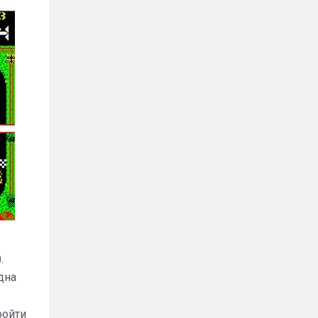
.
дна
ройти