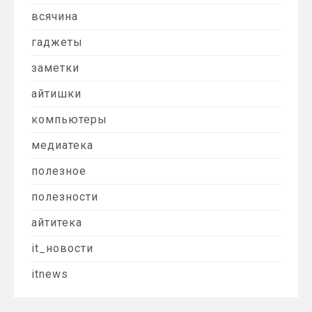
всячина
гаджеты
заметки
айтишки
компьютеры
медиатека
полезное
полезности
айтитека
it_новости
itnews