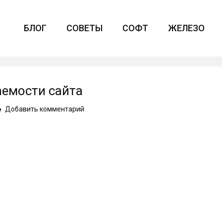
БЛОГ
СОВЕТЫ
СОФТ
ЖЕЛЕЗО
аемости сайта
on
Добавить комментарий
Месяцы
года
среди
посещаемости
сайта