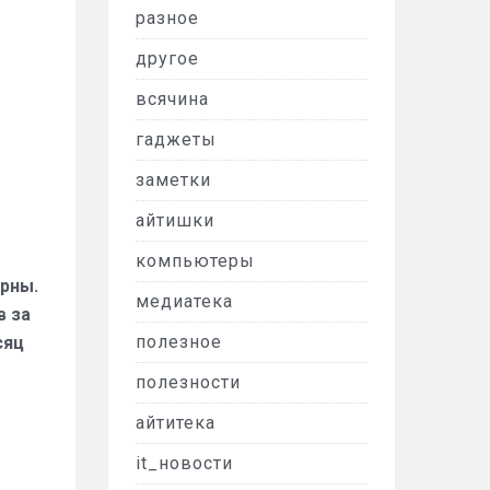
разное
другое
всячина
гаджеты
заметки
айтишки
компьютеры
ярны.
медиатека
в за
полезное
сяц
полезности
айтитека
it_новости