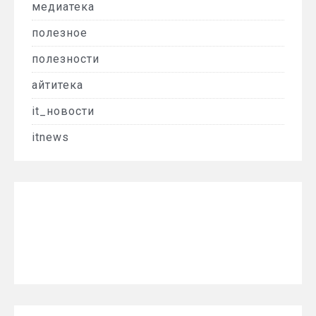
медиатека
полезное
полезности
айтитека
it_новости
itnews