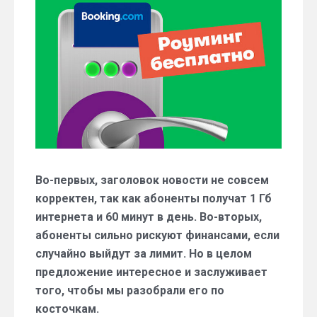
Booking
предложили
бесплатный
роуминг.
В
чем
подвох?
Во-первых, заголовок новости не совсем
корректен, так как абоненты получат 1 Гб
интернета и 60 минут в день. Во-вторых,
абоненты сильно рискуют финансами, если
случайно выйдут за лимит. Но в целом
предложение интересное и заслуживает
того, чтобы мы разобрали его по
косточкам.