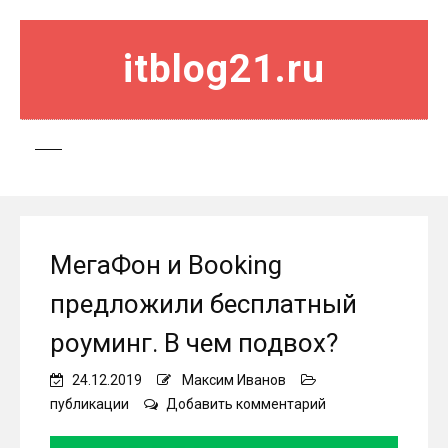
itblog21.ru
МегаФон и Booking
предложили бесплатный
роуминг. В чем подвох?
24.12.2019
Максим Иванов
on
публикации
Добавить комментарий
МегаФон
и