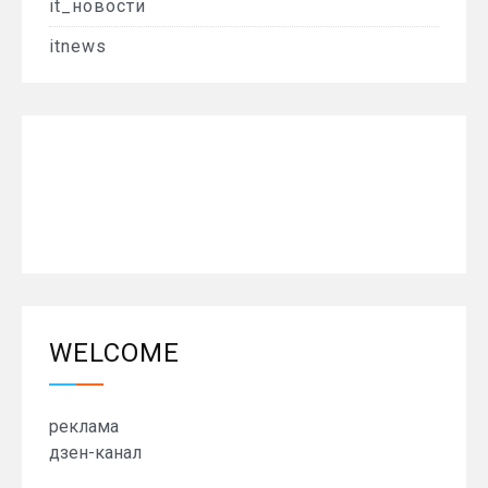
it_новости
itnews
WELCOME
реклама
дзен-канал