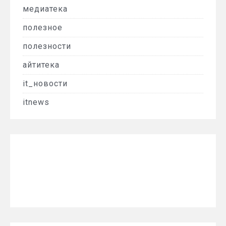
медиатека
полезное
полезности
айтитека
it_новости
itnews