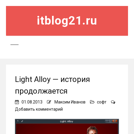
itblog21.ru
Light Alloy — история
продолжается
01.08.2013
Максим Иванов
софт
on
Добавить комментарий
Light
Alloy
—
история