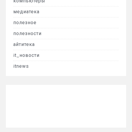
компьютеры
медиатека
полезное
полезности
айтитека
it_новости
itnews