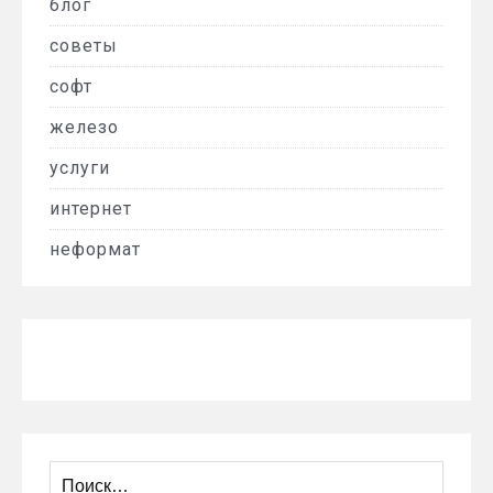
блог
советы
софт
железо
услуги
интернет
неформат
Найти: