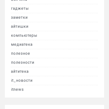
гаджеты
заметки
айтишки
компьютеры
медиатека
полезное
полезности
айтитека
it_новости
itnews