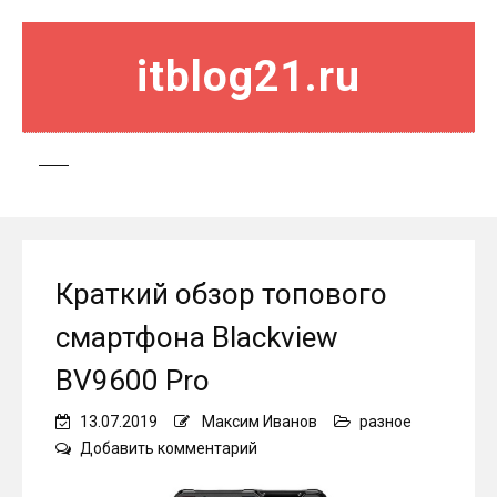
itblog21.ru
Краткий обзор топового
смартфона Blackview
BV9600 Pro
13.07.2019
Максим Иванов
разное
on
Добавить комментарий
Краткий
обзор