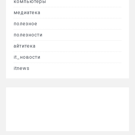
компьютеры
медиатека
полезное
полезности
айтитека
it_новости
itnews