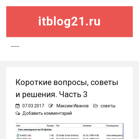
itblog21.ru
Короткие вопросы, советы
и решения. Часть 3
07.03.2017
Максим Иванов
советы
on
Добавить комментарий
Короткие
вопросы,
советы
и