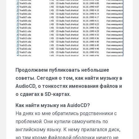
решения.
Часть
3
Продолжаем публиковать небольшие
советы. Сегодня о том, как найти музыку в
AudioCD, о тонкостях именования файлов и
о сдвигах в SD-картах.
Как найти музыку на AuidoCD?
На днях ко мне обратились родственники с
проблемой. Они купили самоучитель по
английскому языку. К нему прилагался диск,
но там кроме файловой оболочки ничего не