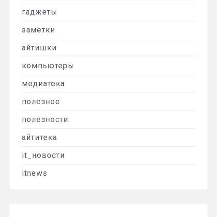
гаджеты
заметки
айтишки
компьютеры
медиатека
полезное
полезности
айтитека
it_новости
itnews