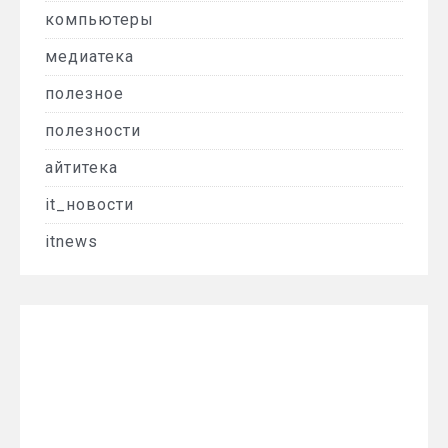
компьютеры
медиатека
полезное
полезности
айтитека
it_новости
itnews