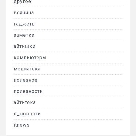
другое
всячина
гаджеты
заметки
айтишки
компьютеры
медиатека
полезное
полезности
айтитека
it_новости
itnews