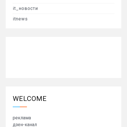
it_новости
itnews
WELCOME
реклама
дзен-канал