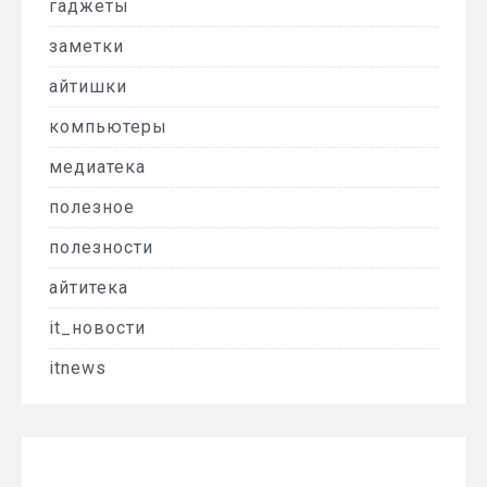
гаджеты
заметки
айтишки
компьютеры
медиатека
полезное
полезности
айтитека
it_новости
itnews