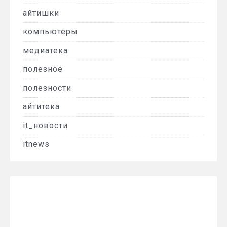
айтишки
компьютеры
медиатека
полезное
полезности
айтитека
it_новости
itnews