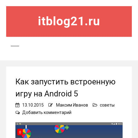
itblog21.ru
Как запустить встроенную
игру на Android 5
13.10.2015
Максим Иванов
советы
on
Добавить комментарий
Как
запустить
встроенную
игру