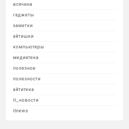
всячина
гаджеты
заметки
айтишки
компьютеры
медиатека
полезное
полезности
айтитека
it_новости
itnews