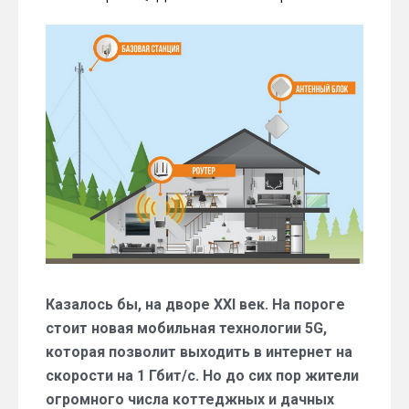
Как
заполучить
безлимитный
интернет
в
загородный
дом
или
на
дачу?
Казалось бы, на дворе XXI век. На пороге
стоит новая мобильная технологии 5G,
которая позволит выходить в интернет на
скорости на 1 Гбит/с. Но до сих пор жители
огромного числа коттеджных и дачных