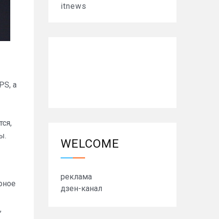
itnews
PS, а
ся,
ы.
WELCOME
реклама
рное
дзен-канал
,