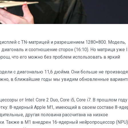
исплей с TN-матрицей и разрешением 1280×800. Модель,
диагональ и соотношение сторон (16:10). Но матрица уже I
рош, что его можно без проблем использовать в яркий
модели с диагональю 11,6 дюйма. Они больше не производят
жно, в ближайшие годы мы увидим обновленные вариант
ссоры от Intel: Core 2 Duo, Core i5, Core i7. В прошлом году
тку: 8-ядерный Apple M1, имеющий в своем составе 8-яде
ительные, другая половина рассчитана на низкое
ки. Также в M1 внедрен 16-ядерный нейропроцессор (NPU)