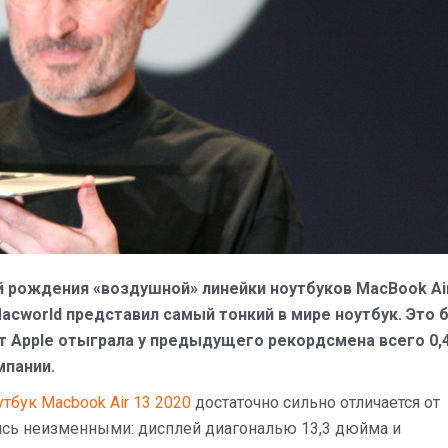
й рождения «воздушной» линейки ноутбуков MacBook Air
acworld представил самый тонкий в мире ноутбук. Это 
от Apple отыграла у предыдущего рекордсмена всего 0,
мпании.
утбук Macbook Air 13 2020
достаточно сильно отличается от
лись неизменными: дисплей диагональю 13,3 дюйма и