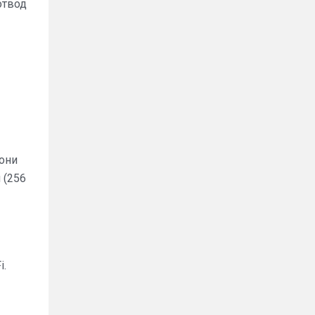
отвод
 они
 (256
i.