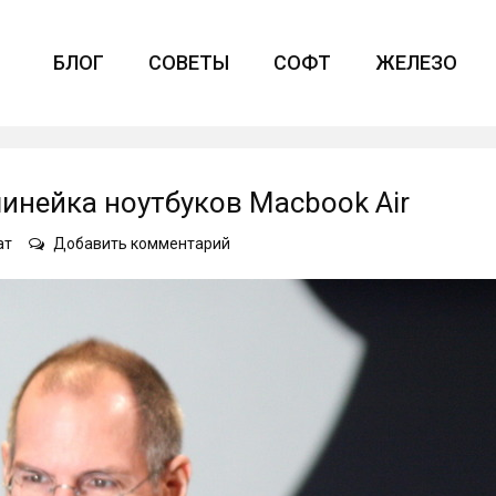
БЛОГ
СОВЕТЫ
СОФТ
ЖЕЛЕЗО
линейка ноутбуков Macbook Air
on
ат
Добавить комментарий
Как
за
12
лет
изменилась
линейка
ноутбуков
Macbook
Air