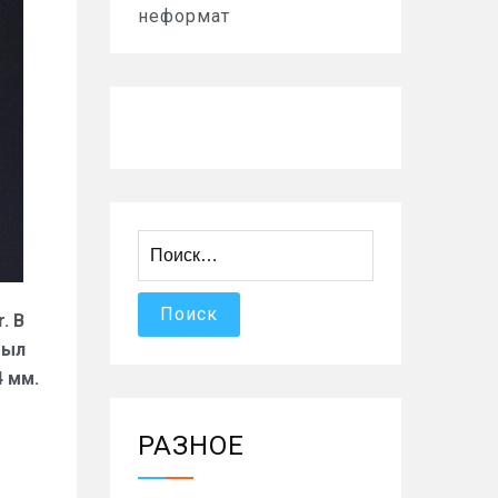
неформат
Найти:
. В
был
4 мм.
РАЗНОЕ