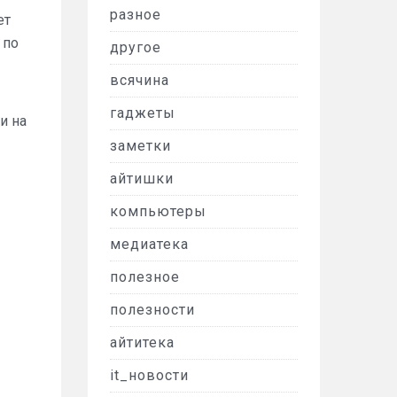
разное
ет
 по
другое
всячина
гаджеты
и на
заметки
айтишки
компьютеры
медиатека
полезное
полезности
айтитека
it_новости