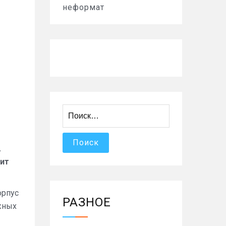
неформат
Найти:
.
мит
орпус
РАЗНОЕ
жных