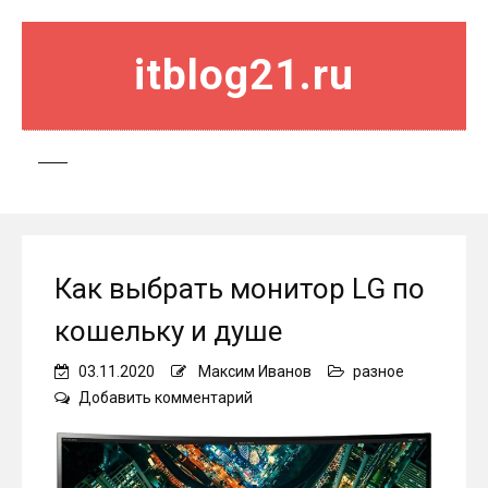
itblog21.ru
Как выбрать монитор LG по
кошельку и душе
03.11.2020
Максим Иванов
разное
on
Добавить комментарий
Как
выбрать
монитор
LG