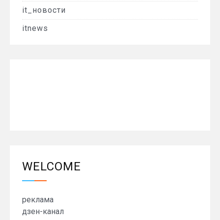
it_новости
itnews
WELCOME
реклама
дзен-канал