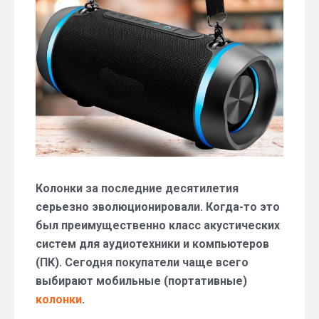
мобильные
колонки
для
дома
и
отдыха?
Колонки за последние десятилетия
серьезно эволюционировали. Когда-то это
был преимущественно класс акустических
систем для аудиотехники и компьютеров
(ПК). Сегодня покупатели чаще всего
выбирают мобильные (портативные)
колонки
.