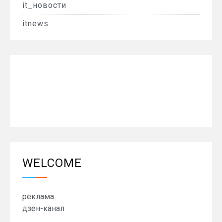
it_новости
itnews
WELCOME
реклама
дзен-канал