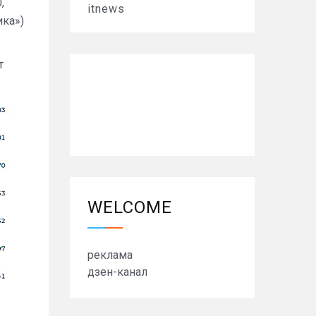
,
itnews
ика»)
т
WELCOME
реклама
дзен-канал