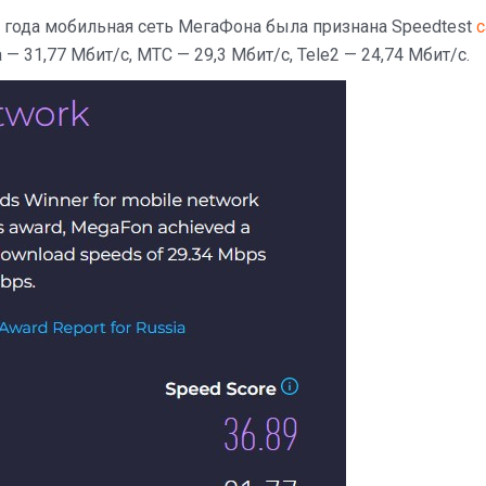
3 года мобильная сеть МегаФона была признана Speedtest
 — 31,77 Мбит/с, МТС — 29,3 Мбит/с, Tele2 — 24,74 Мбит/с.