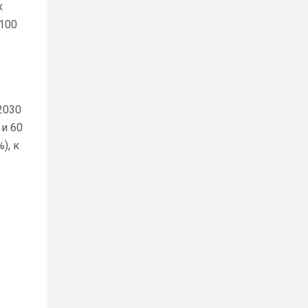
х
 100
2030
и 60
), к