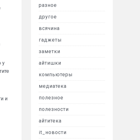
разное
е
другое
всячина
гаджеты
а
заметки
 у
айтишки
тите
компьютеры
медиатека
полезное
ги и
полезности
айтитека
it_новости