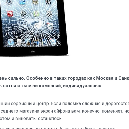
техники?
ень сильно. Особенно в таких городах как Москва и Санк
ь сотни и тысячи компаний, индивидуальных
айший сервисный центр. Если поломка сложная и дорогосто
оседнего магазина экран айфона вам, конечно, поменяет, но
потом и виноваты останетесь.
ься в сервисные центры. А как их выбрать, если их