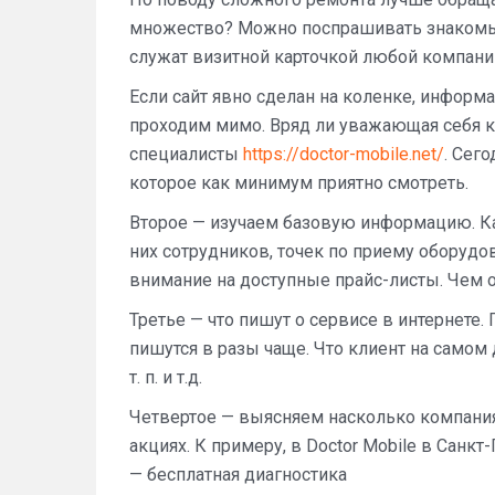
множество? Можно поспрашивать знакомых
служат визитной карточкой любой компани
Если сайт явно сделан на коленке, информ
проходим мимо. Вряд ли уважающая себя к
специалисты
https://doctor-mobile.net/
. Сег
которое как минимум приятно смотреть.
Второе — изучаем базовую информацию. Как
них сотрудников, точек по приему оборудо
внимание на доступные прайс-листы. Чем он
Третье — что пишут о сервисе в интернете.
пишутся в разы чаще. Что клиент на самом 
т. п. и т.д.
Четвертое — выясняем насколько компани
акциях. К примеру, в Doctor Mobile в Санк
— бесплатная диагностика