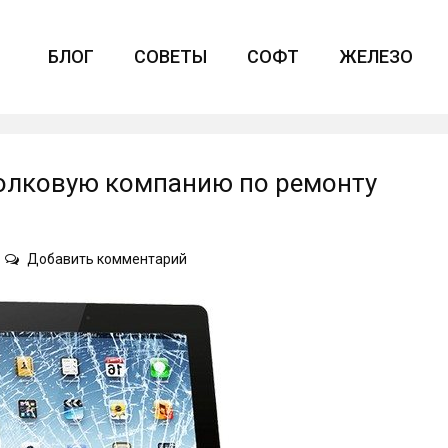
БЛОГ
СОВЕТЫ
СОФТ
ЖЕЛЕЗО
толковую компанию по ремонту
on
Добавить комментарий
Как
в
интернете
выбрать
толковую
компанию
по
ремонту
мобильной