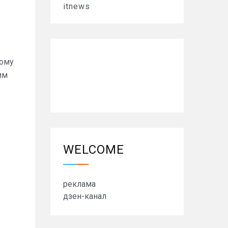
itnews
тому
им
WELCOME
реклама
дзен-канал