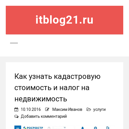
itblog21.ru
Как узнать кадастровую
стоимость и налог на
недвижимость
10.10.2016
Максим Иванов
услуги
on
Добавить комментарий
Как
узнать