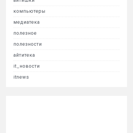
айтишки
компьютеры
медиатека
полезное
полезности
айтитека
it_новости
itnews